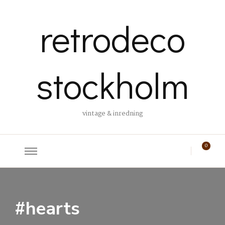
retrodeco
stockholm
vintage & inredning
0
#hearts