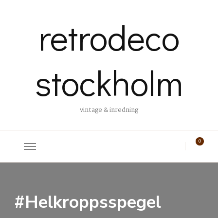
retrodeco
stockholm
vintage & inredning
0
#Helkroppsspegel