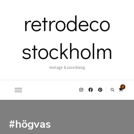
retrodeco
stockholm
vintage & inredning
0
#högvas