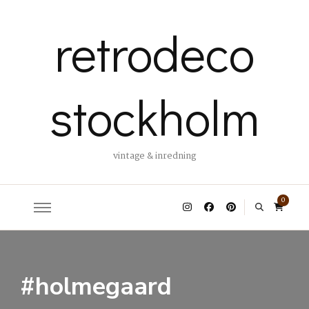
retrodeco
stockholm
vintage & inredning
0
#holmegaard