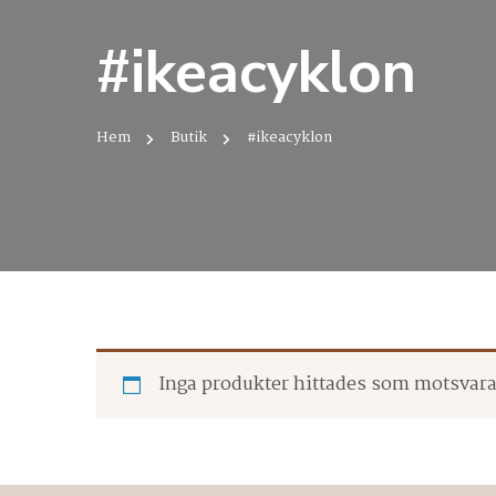
#ikeacyklon
Hem
Butik
#ikeacyklon
Inga produkter hittades som motsvarar