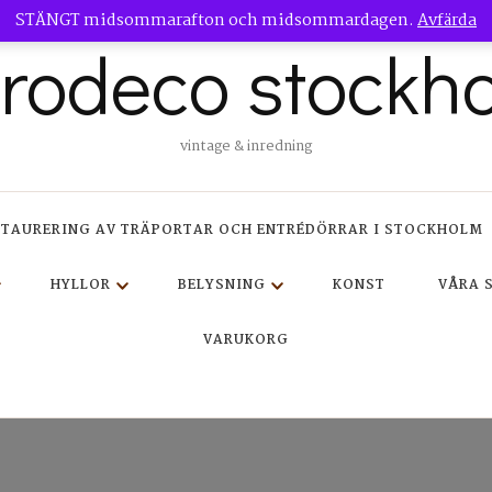
STÄNGT midsommarafton och midsommardagen.
Avfärda
trodeco stockh
vintage & inredning
STAURERING AV TRÄPORTAR OCH ENTRÉDÖRRAR I STOCKHOLM
HYLLOR
BELYSNING
KONST
VÅRA 
VARUKORG