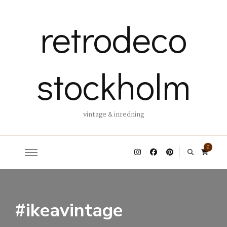
retrodeco
stockholm
vintage & inredning
0
#ikeavintage