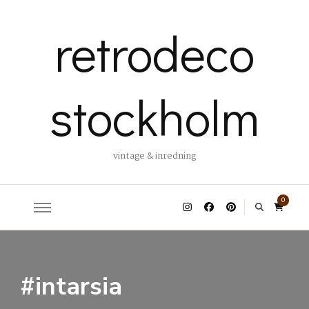
retrodeco
stockholm
vintage & inredning
0
#intarsia