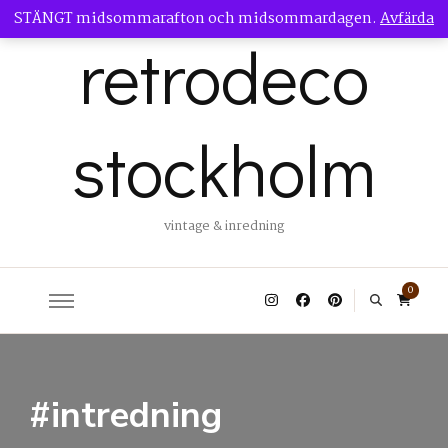
STÄNGT midsommarafton och midsommardagen.
Avfärda
retrodeco
stockholm
vintage & inredning
0
#intredning