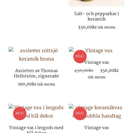
Salt- och pepparkar i
keramik
350,00
kr
ink.moms
REA!
Vintage vas
Det
Det
450,00
kr
350,00
kr
Assietter av Thomas
Hellström, signerade
ursprungliga
nuva
ink.moms
priset
prise
100,00
kr
ink.moms
var:
är:
450,00kr.
350,0
REA!
REA!
Vintage vas i lergods med
Vintage vas