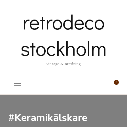
retrodeco
stockholm
vintage & inredning
0
#Keramikälskare