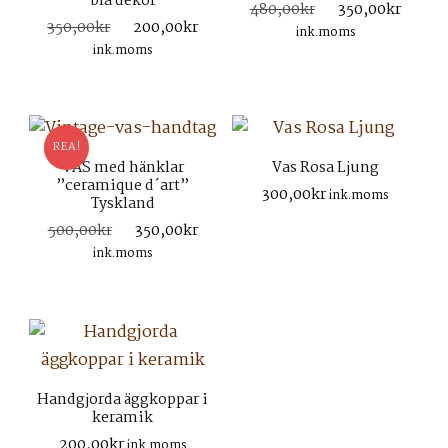
blå dekor
Det
Det
480,00
kr
350,00
kr
Det
Det
350,00
kr
200,00
kr
ursprungliga
nuva
ink.moms
ursprungliga
nuvarande
priset
prise
ink.moms
priset
priset
var:
är:
var:
är:
480,00kr.
350,0
350,00kr.
200,00kr.
REA!
VAS med hänklar
Vas Rosa Ljung
”ceramique d´art”
300,00
kr
ink.moms
Tyskland
Det
Det
500,00
kr
350,00
kr
ursprungliga
nuvarande
ink.moms
priset
priset
var:
är:
500,00kr.
350,00kr.
Handgjorda äggkoppar i
keramik
200,00
kr
ink.moms