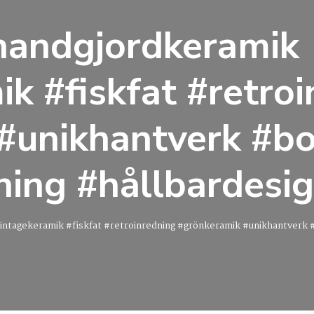
handgjordkeramik
k #fiskfat #retro
 #unikhantverk #
ning #hållbardesi
intagekeramik #fiskfat #retroinredning #grönkeramik #unikhantverk 