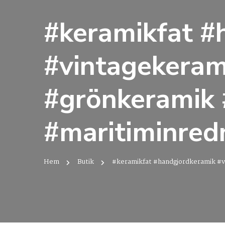
#keramikfat #
#vintagekerami
#grönkeramik
#maritiminred
Hem
Butik
#keramikfat #handgjordkeramik #v