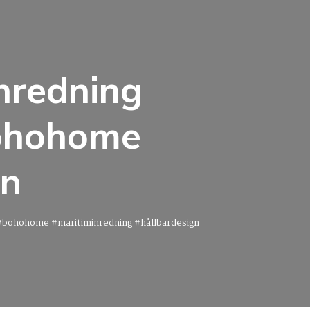
inredning
bohohome
gn
#bohohome #maritiminredning #hållbardesign