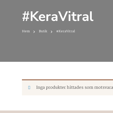
#KeraVitral
Hem
Butik
#KeraVitral
Inga produkter hittades som motsvarar