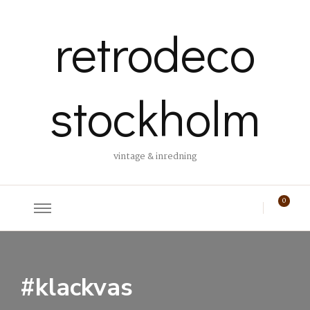
retrodeco
stockholm
vintage & inredning
0
#klackvas