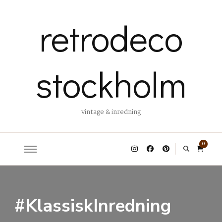
retrodeco
stockholm
vintage & inredning
0
#KlassiskInredning