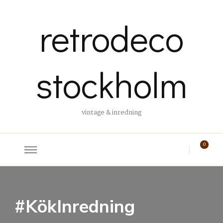
retrodeco
stockholm
vintage & inredning
0
#KökInredning