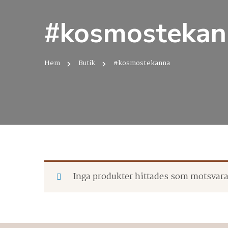
#kosmostekan
Hem
Butik
#kosmostekanna
Inga produkter hittades som motsvarar