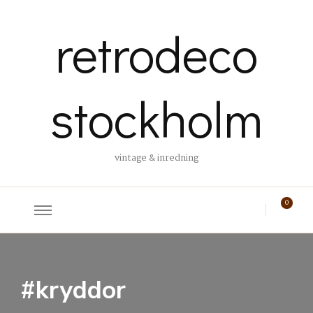
retrodeco
stockholm
vintage & inredning
0
#kryddor