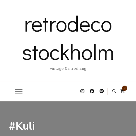
retrodeco
stockholm
vintage & inredning
0
#Kuli