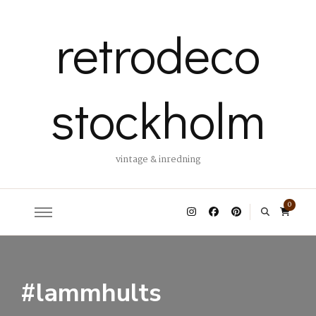
retrodeco
stockholm
vintage & inredning
0
#lammhults