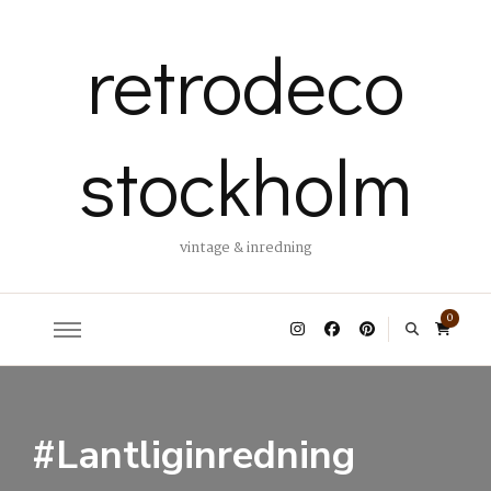
retrodeco
stockholm
vintage & inredning
0
#Lantliginredning