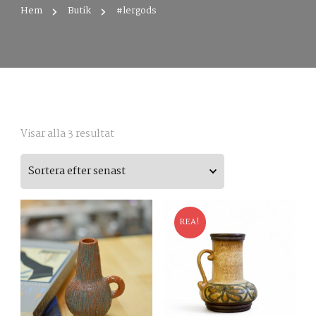
Hem
Butik
#lergods
Sortera
Visar alla 3 resultat
efter
senaste
REA!