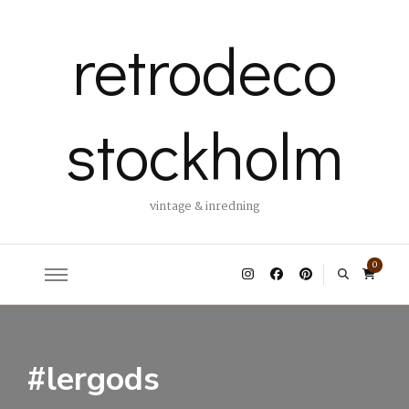
retrodeco
stockholm
vintage & inredning
0
#lergods