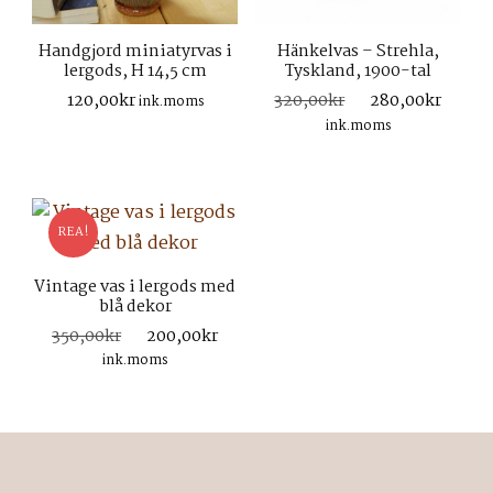
Handgjord miniatyrvas i
Hänkelvas – Strehla,
lergods, H 14,5 cm
Tyskland, 1900-tal
Det
Det
120,00
kr
320,00
kr
280,00
kr
ink.moms
ursprungliga
nuva
ink.moms
priset
prise
var:
är:
320,00kr.
280,
REA!
Vintage vas i lergods med
blå dekor
Det
Det
350,00
kr
200,00
kr
ursprungliga
nuvarande
ink.moms
priset
priset
var:
är:
350,00kr.
200,00kr.