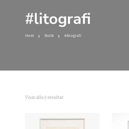
#litografi
Hem
Butik
#litografi
Sortera
Visar alla 3 resultat
efter
senaste