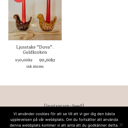
Ljusstake ”Duva”.
Guldkroken
Det
Det
150,00
kr
90,00
kr
ursprungliga
nuvarande
ink.moms
priset
priset
var:
är:
150,00kr.
90,00kr.
[instagram-feed]
Vi använder cookies för att se till att vi ger dig den bästa
© Upphovsrätt 2026
retrodeco stockholm
. Alla
upplevelsen på vår webbplats. Om du fortsätter att använda
denna webbplats kommer vi att anta att du godkänner detta.
rättigheter förbehållna. Chic Lite | Utvecklad av
Rara