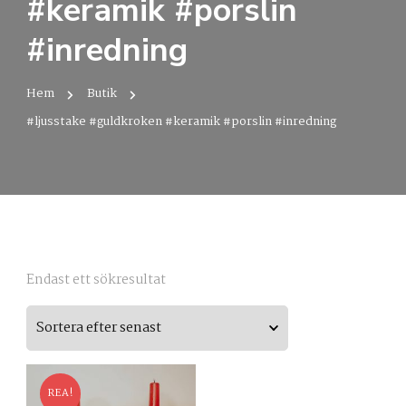
#keramik #porslin
#inredning
Hem
Butik
#ljusstake #guldkroken #keramik #porslin #inredning
Endast ett sökresultat
REA!