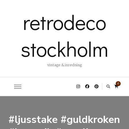
retrodeco
stockholm
vintage & inredning
0
#ljusstake #guldkroken