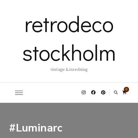
retrodeco
stockholm
vintage & inredning
0
#Luminarc