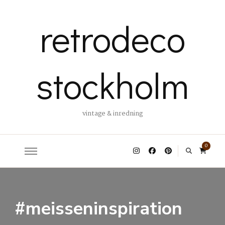
retrodeco
stockholm
vintage & inredning
0
#meisseninspiration