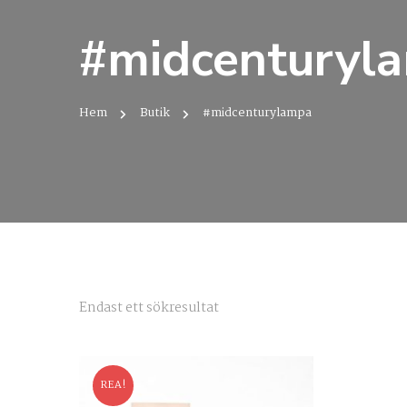
#midcenturyl
Hem
Butik
#midcenturylampa
Endast ett sökresultat
REA!