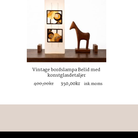
Vintage bordslampa Belid med
konstglasdetaljer
Det
Det
400,00
kr
350,00
kr
ink.moms
ursprungliga
nuvarande
priset
priset
var:
är:
400,00kr.
350,00kr.