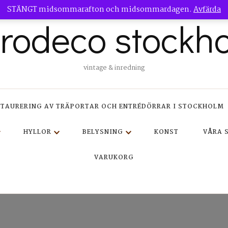
STÄNGT midsommarafton och midsommardagen.
Avfärda
trodeco stockh
vintage & inredning
STAURERING AV TRÄPORTAR OCH ENTRÉDÖRRAR I STOCKHOLM
HYLLOR
BELYSNING
KONST
VÅRA 
VARUKORG