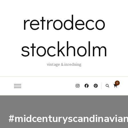
retrodeco
stockholm
vintage & inredning
0
#midcenturyscandinavia