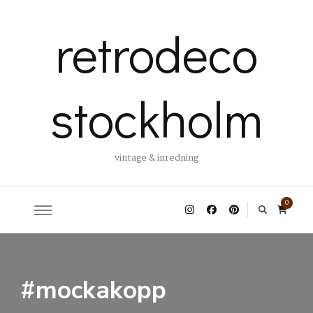
retrodeco
stockholm
vintage & inredning
0
#mockakopp