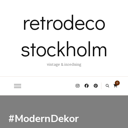
retrodeco
stockholm
vintage & inredning
0
#ModernDekor