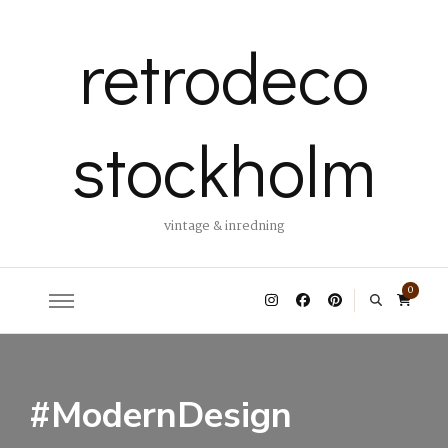
retrodeco
stockholm
vintage & inredning
0
#ModernDesign