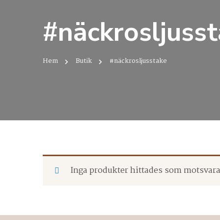
#näckrosljuss
Hem
Butik
#näckrosljusstake
Inga produkter hittades som motsvarar