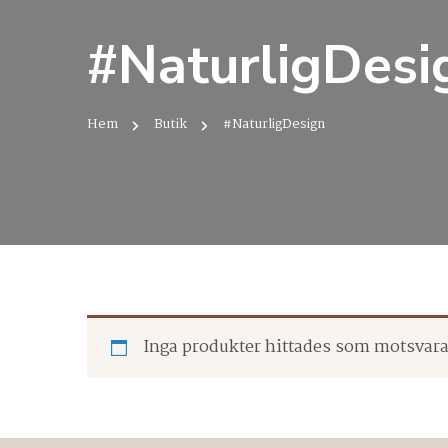
#NaturligDesi
Hem
Butik
#NaturligDesign
Inga produkter hittades som motsvarar