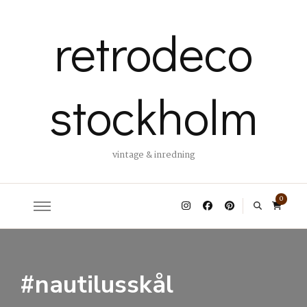
retrodeco
stockholm
vintage & inredning
0
#nautilusskål