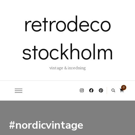
retrodeco
stockholm
vintage & inredning
0
#nordicvintage