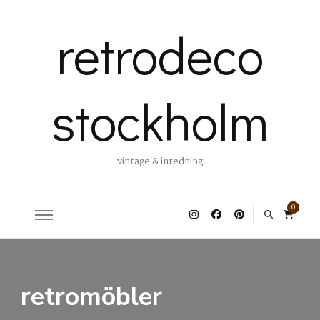
retrodeco
stockholm
vintage & inredning
0
retromöbler