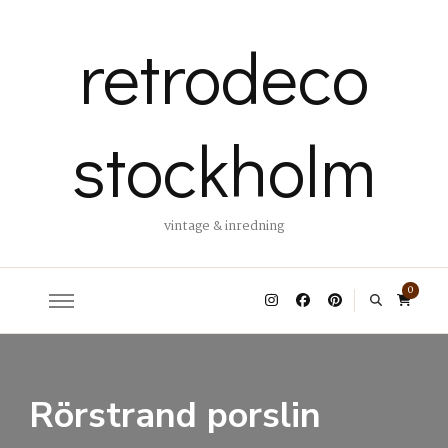
retrodeco
stockholm
vintage & inredning
0
Rörstrand porslin