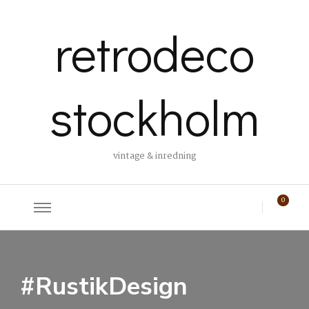
retrodeco
stockholm
vintage & inredning
0
#RustikDesign