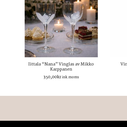
Iittala “Nana” Vinglas av Mikko
Vin
Karppanen
350,00
kr
ink.moms