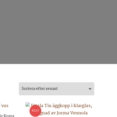
REA!
ör Kosta