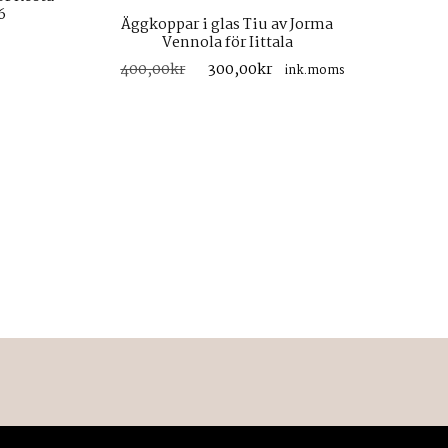
6
Äggkoppar i glas Tiu av Jorma
Vennola för Iittala
Det
Det
400,00
kr
300,00
kr
ink.moms
ursprungliga
nuvarande
priset
priset
var:
är:
400,00kr.
300,00kr.