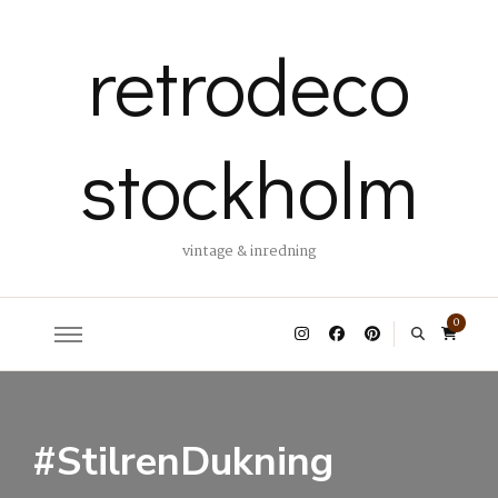
retrodeco
stockholm
vintage & inredning
0
#StilrenDukning