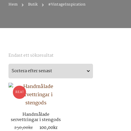
Hem
Butik
#VintageInspiration
Endast ett sökresultat
REA!
Handmålade
servettringar i stengods
Det
Det
250,00
kr
100,00
kr