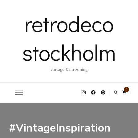
retrodeco
stockholm
vintage & inredning
0
#VintageInspiration