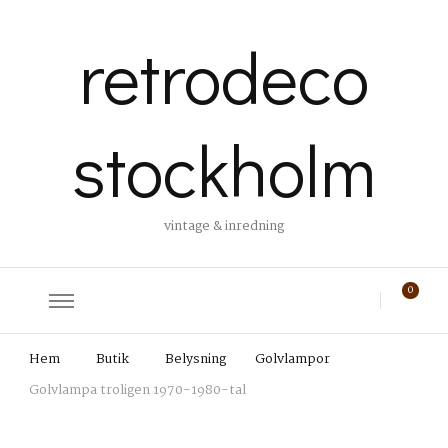
retrodeco
stockholm
vintage & inredning
0
Hem
Butik
Belysning
Golvlampor
Golvlampa troligen 1970-1980-tal