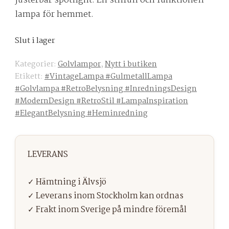
justerbar spotlight. En stilfull och funktionell
lampa för hemmet.
Slut i lager
Kategorier:
Golvlampor
,
Nytt i butiken
Etikett:
#VintageLampa #GulmetallLampa
#Golvlampa #RetroBelysning #InredningsDesign
#ModernDesign #RetroStil #LampaInspiration
#ElegantBelysning #Heminredning