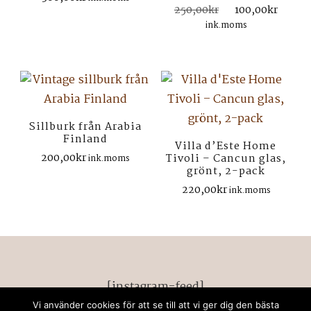
Det
Det
250,00
kr
100,00
kr
ursprungliga
nuva
ink.moms
priset
prise
var:
är:
250,00kr.
100,0
Sillburk från Arabia
Finland
Villa d’Este Home
200,00
kr
Tivoli – Cancun glas,
ink.moms
grönt, 2-pack
220,00
kr
ink.moms
[instagram-feed]
Vi använder cookies för att se till att vi ger dig den bästa