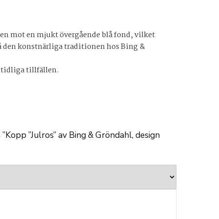
osen mot en mjukt övergående blå fond, vilket
på den konstnärliga traditionen hos Bing &
idliga tillfällen.
a ”Kopp ”Julros” av Bing & Gröndahl, design