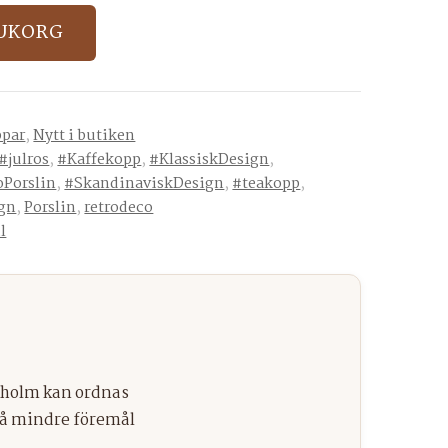
RUKORG
par
,
Nytt i butiken
#julros
,
#Kaffekopp
,
#KlassiskDesign
,
oPorslin
,
#SkandinaviskDesign
,
#teakopp
,
gn
,
Porslin
,
retrodeco
l