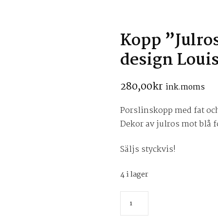
Kopp ”Julro
design Louis
280,00
kr
ink.moms
Porslinskopp med fat och
Dekor av julros mot blå f
Säljs styckvis!
4 i lager
Kopp
"Julros"