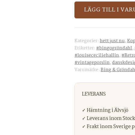
av
LÄGG TILL I VA
Bing
&
Gröndahl,
design
Kategorier:
hett just nu
,
Kop
Louise
Etiketter:
#bingogröndahl
,
Cecilie
#louisececiliehallin
,
#Retr
Hallin
#vintageporslin
,
danskdesi
Varumärke:
Bing & Gröndah
mängd