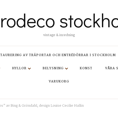
trodeco stockh
vintage & inredning
STAURERING AV TRÄPORTAR OCH ENTRÉDÖRRAR I STOCKHOLM
HYLLOR
BELYSNING
KONST
VÅRA 
VARUKORG
s” av Bing & Gröndahl, design Louise Cecilie Hallin