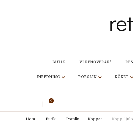
re
BUTIK
VI RENOVERAR!
RE
INREDNING
PORSLIN
KÖKET
0
Hem
Butik
Porslin
Koppar
Kopp ”Julro