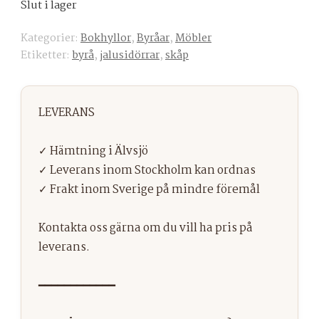
Slut i lager
Kategorier:
Bokhyllor
,
Byråar
,
Möbler
Etiketter:
byrå
,
jalusidörrar
,
skåp