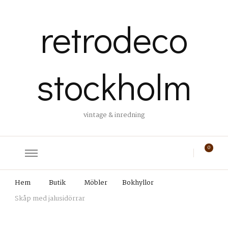
retrodeco
stockholm
vintage & inredning
0
Hem
Butik
Möbler
Bokhyllor
Skåp med jalusidörrar