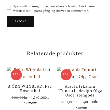
Spara mitt namn, min e-postadress och webbplats i denna
webbläsare till nästa gång jag skriver en kommentar.
Relaterade produkter
REA!
REA!
BJÖRN WIINBLAD, Fat,
Arabia tekanna
Rosenthal
”Tunturi” design Olga
Osol, stengods
Det
Det
600,00
kr
450,00
kr
Det
Det
700,00
kr
400,00
kr
ursprungliga
nuvarande
ink.moms
ursprungliga
nuva
priset
priset
ink.moms