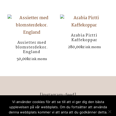
priset
prise
var:
är:
var:
är:
600,00kr.
450,00kr.
700,00kr.
400,
Arabia Pirtti
Kaffekoppar
Assietter med
280,00
kr
blomsterdekor.
ink.moms
England
50,00
kr
ink.moms
[instagram-feed]
Vi använder cookies för att se till att vi ger dig den bästa
© Upphovsrätt 2026
retrodeco stockholm
. Alla
upplevelsen på vår webbplats. Om du fortsätter att använda
denna webbplats kommer vi att anta att du godkänner detta.
rättigheter förbehållna. Chic Lite | Utvecklad av
Rara