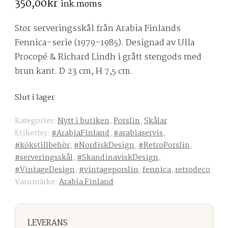
350,00
kr
ink.moms
Stor serveringsskål från Arabia Finlands
Fennica-serie (1979–1985). Designad av Ulla
Procopé & Richard Lindh i grått stengods med
brun kant. D 23 cm, H 7,5 cm.
Slut i lager
Kategorier:
Nytt i butiken
,
Porslin
,
Skålar
Etiketter:
#ArabiaFinland
,
#arabiaservis
,
#kökstillbehör
,
#NordiskDesign
,
#RetroPorslin
,
#serveringsskål
,
#SkandinaviskDesign
,
#VintageDesign
,
#vintageporslin
,
fennica
,
retrodeco
Varumärke:
Arabia Finland