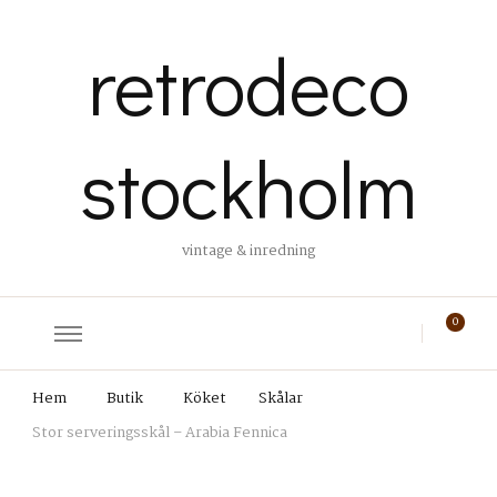
retrodeco
stockholm
vintage & inredning
0
Hem
Butik
Köket
Skålar
Stor serveringsskål – Arabia Fennica