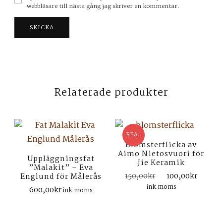
webbläsare till nästa gång jag skriver en kommentar.
Relaterade produkter
REA!
Blomsterflicka av
Aimo Nietosvuori för
Uppläggningsfat
Jie Keramik
”Malakit” – Eva
Det
Det
150,00
kr
100,00
kr
Englund för Målerås
ursprungliga
nuva
ink.moms
600,00
kr
ink.moms
priset
prise
var:
är:
150,00kr.
100,0