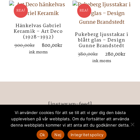
REA!
REA!
Hänkelvas Gabriel
Keramik – Art Deco
Pukeberg ljusstakar i
(1928–1932)
blått glas – Design
Det
Det
900,00
kr
800,00
kr
Gunne Brandstedt
ursprungliga
nuvarande
ink.moms
Det
Det
380,00
kr
280,00
kr
priset
priset
ursprungliga
nuva
ink.moms
var:
är:
priset
prise
900,00kr.
800,00kr.
var:
är:
380,00kr.
280,
[instagram-feed]
Vi använder cookies för att se till att vi ger dig den bästa
© Upphovsrätt 2026
retrodeco stockholm
. Alla
upplevelsen på vår webbplats. Om du fortsätter att använda
denna webbplats kommer vi att anta att du godkänner detta.
rättigheter förbehållna. Chic Lite | Utvecklad av
Rara
Themes
. drivs med
WordPress
.
Privacy Policy
Ok
Nej
Integritetspolicy