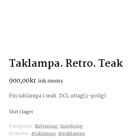
Taklampa. Retro. Teak
900,00
kr
ink.moms
Fin taklampa i teak. DCL uttag(3-polig)
Slut i lager
Kategorier:
Belysning
,
Inredning
Etiketter:
#taklampa
,
#teaklampa