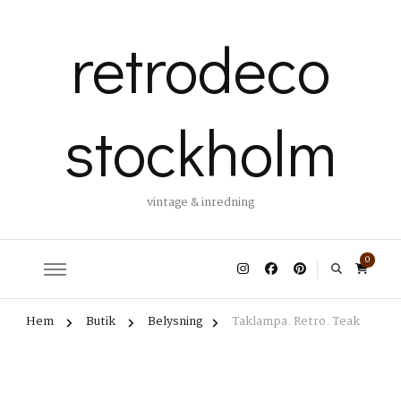
retrodeco
stockholm
vintage & inredning
0
Hem
Butik
Belysning
Taklampa. Retro. Teak