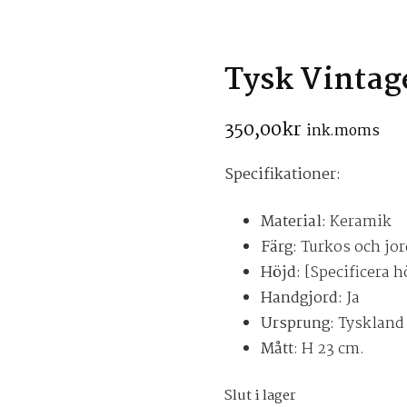
Tysk Vintag
350,00
kr
ink.moms
Specifikationer:
Material:
Keramik
Färg:
Turkos och jo
Höjd:
[Specificera 
Handgjord:
Ja
Ursprung:
Tyskland
Mått
: H 23 cm.
Slut i lager