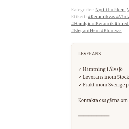
Kategorier:
Nytt i butiken
,
Etikett:
#Keramikvas #Vint
#HandgjordKeramik #Inred
#ElegantHem #Blomvas