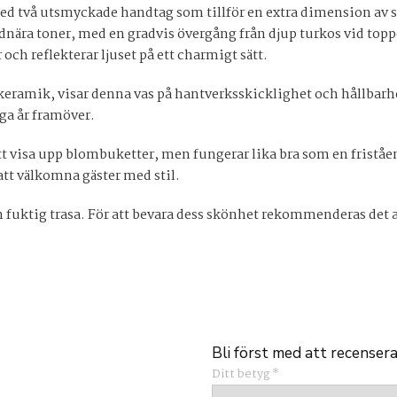
ed två utsmyckade handtag som tillför en extra dimension av
rdnära toner, med en gradvis övergång från djup turkos vid topp
och reflekterar ljuset på ett charmigt sätt.
keramik, visar denna vas på hantverksskicklighet och hållbarhe
ga år framöver.
tt visa upp blombuketter, men fungerar lika bra som en friståen
att välkomna gäster med stil.
 fuktig trasa. För att bevara dess skönhet rekommenderas det 
Bli först med att recenser
Ditt betyg
*