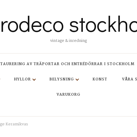
trodeco stockh
vintage & inredning
STAURERING AV TRÄPORTAR OCH ENTRÉDÖRRAR I STOCKHOLM
HYLLOR
BELYSNING
KONST
VÅRA 
VARUKORG
age Keramikvas