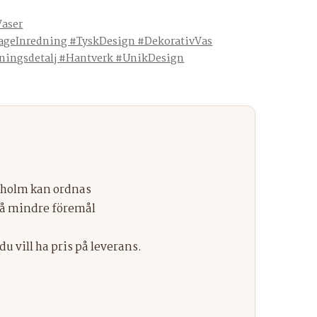
Vaser
ageInredning #TyskDesign #DekorativVas
ningsdetalj #Hantverk #UnikDesign