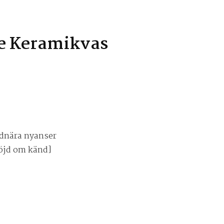
e Keramikvas
rdnära nyanser
höjd om känd]