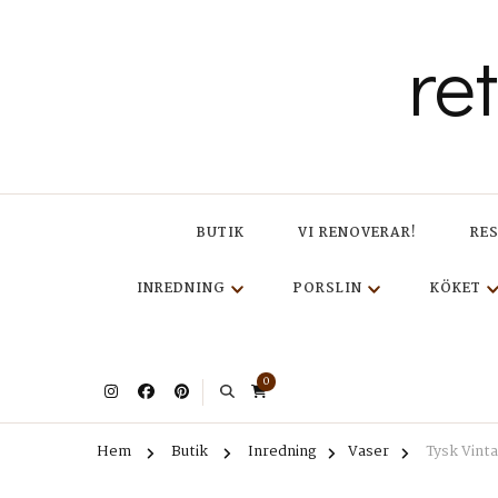
re
BUTIK
VI RENOVERAR!
RE
INREDNING
PORSLIN
KÖKET
0
Hem
Butik
Inredning
Vaser
Tysk Vint