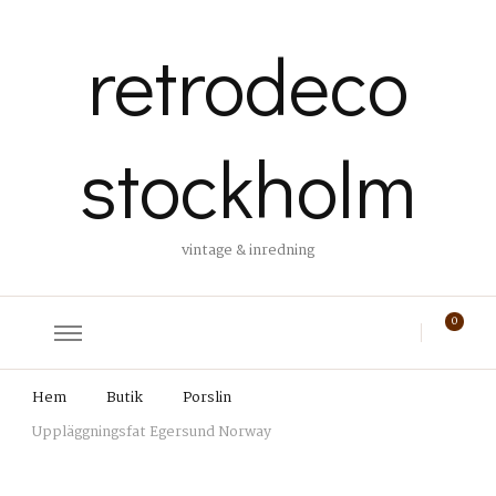
retrodeco
stockholm
vintage & inredning
0
Hem
Butik
Porslin
Uppläggningsfat Egersund Norway