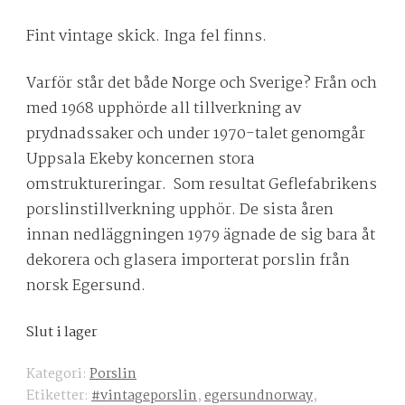
Fint vintage skick. Inga fel finns.
Varför står det både Norge och Sverige? Från och
med 1968 upphörde all tillverkning av
prydnadssaker och under 1970-talet genomgår
Uppsala Ekeby koncernen stora
omstruktureringar. Som resultat Geflefabrikens
porslinstillverkning upphör. De sista åren
innan nedläggningen 1979 ägnade de sig bara åt
dekorera och glasera importerat porslin från
norsk Egersund.
Slut i lager
Kategori:
Porslin
Etiketter:
#vintageporslin
,
egersundnorway
,