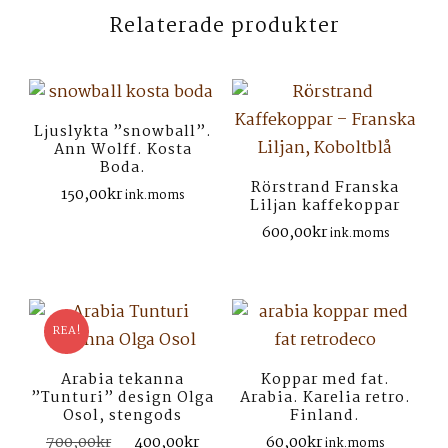
Relaterade produkter
Ljuslykta ”snowball”.
Ann Wolff. Kosta
Boda.
Rörstrand Franska
150,00
kr
ink.moms
Liljan kaffekoppar
600,00
kr
ink.moms
REA!
Arabia tekanna
Koppar med fat.
”Tunturi” design Olga
Arabia. Karelia retro.
Osol, stengods
Finland.
Det
Det
700,00
kr
400,00
kr
60,00
kr
ink.moms