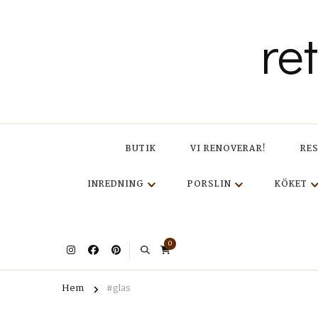
re
BUTIK
VI RENOVERAR!
RE
INREDNING
PORSLIN
KÖKET
0
Hem
#glas