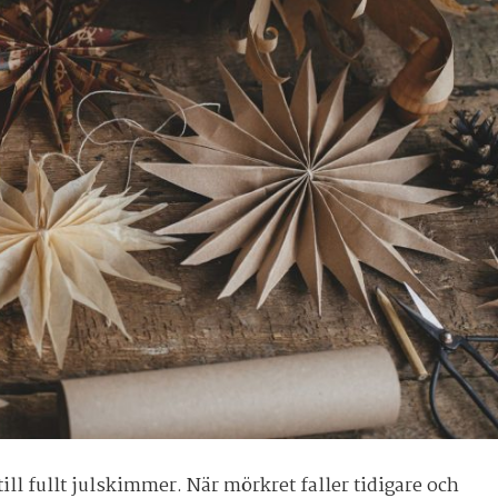
ill fullt julskimmer. När mörkret faller tidigare och