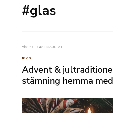
#glas
Visar: 1 - 1 av 1 RESULTAT
BLOG
Advent & jultraditione
stämning hemma med 