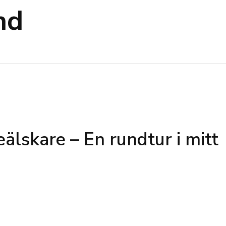
nd
lskare – En rundtur i mitt