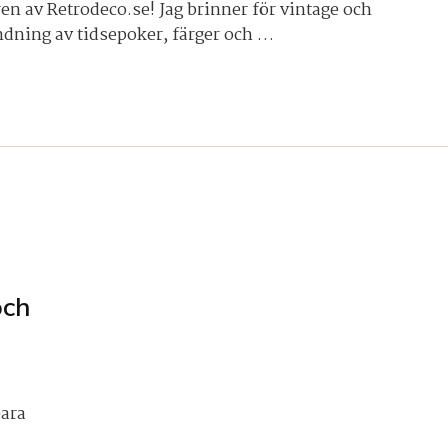
n av Retrodeco.se! Jag brinner för vintage och
dning av tidsepoker, färger och …
och
bara