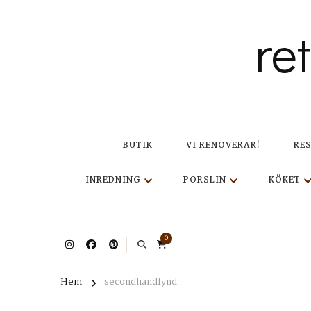
re
BUTIK
VI RENOVERAR!
RE
INREDNING
PORSLIN
KÖKET
0
Hem
secondhandfynd