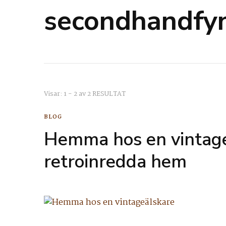
secondhandfy
Visar: 1 - 2 av 2 RESULTAT
BLOG
Hemma hos en vintageä
retroinredda hem