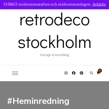
STÄNGT midsommarafton och midsommardagen.
Avfärda
retrodeco
stockholm
vintage & inredning
0
#Heminredning