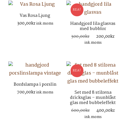
REA!
Vas Rosa Ljung
300,00
kr
Handgjord lila glasvas
ink.moms
med bubblor
Det
Det
300,00
kr
200,00
kr
ursprungliga
nuva
ink.moms
priset
prise
var:
är:
300,00kr.
200,
REA!
Bordslampa i porslin
700,00
kr
Set med 8 stilrena
ink.moms
dricksglas – munblåst
glas med bubbeleffekt
Det
Det
600,00
kr
400,00
kr
ursprungliga
nuva
ink.moms
priset
prise