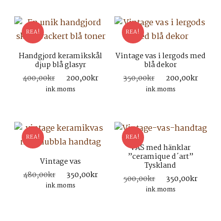
REA!
REA!
Handgjord keramikskål
Vintage vas i lergods med
djup blå glasyr
blå dekor
Det
Det
Det
Det
400,00
kr
200,00
kr
350,00
kr
200,00
kr
ursprungliga
nuvarande
ursprungliga
nuva
ink.moms
ink.moms
priset
priset
priset
prise
var:
är:
var:
är:
400,00kr.
200,00kr.
350,00kr.
200,
REA!
REA!
VAS med hänklar
”ceramique d´art”
Vintage vas
Tyskland
Det
Det
480,00
kr
350,00
kr
Det
Det
500,00
kr
350,00
kr
ursprungliga
nuvarande
ink.moms
ursprungliga
nuva
ink.moms
priset
priset
priset
prise
var:
är:
var:
är:
480,00kr.
350,00kr.
500,00kr.
350,0