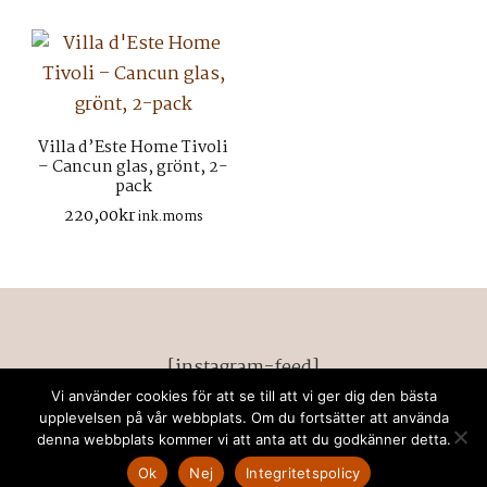
var:
är:
600,00kr.
400,
Villa d’Este Home Tivoli
– Cancun glas, grönt, 2-
pack
220,00
kr
ink.moms
[instagram-feed]
Vi använder cookies för att se till att vi ger dig den bästa
© Upphovsrätt 2026
retrodeco stockholm
. Alla
upplevelsen på vår webbplats. Om du fortsätter att använda
denna webbplats kommer vi att anta att du godkänner detta.
rättigheter förbehållna. Chic Lite | Utvecklad av
Rara
Themes
. drivs med
WordPress
.
Privacy Policy
Ok
Nej
Integritetspolicy