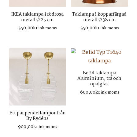
IKEA taklampa i rödrosa
Taklampa i kopparfärgad
metall Ø 25 cm
metall Ø 38 cm
350,00
kr
350,00
kr
ink.moms
ink.moms
Belid taklampa
Aluminium, trä och
opalglas
600,00
kr
ink.moms
Ett par pendellampor från
By Rydéns
900,00
kr
ink.moms