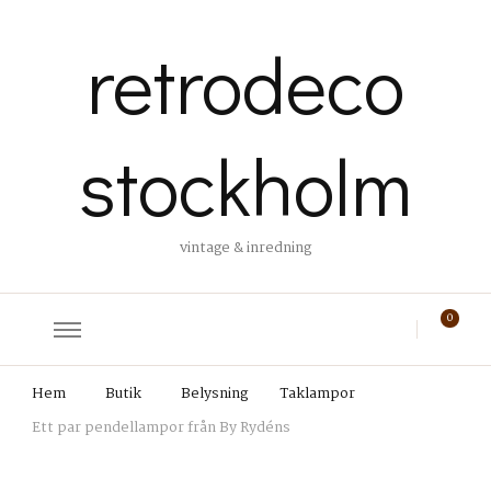
retrodeco
stockholm
vintage & inredning
0
Hem
Butik
Belysning
Taklampor
Ett par pendellampor från By Rydéns