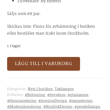
Tillverkare: By Rydéns
Säljs som ett par.
Skickas inte. Finns för avhämtning i butiken
eller beställer man frakt inom Stockholm.
1 i lager
Ett
LÄGG TILL I VARUKORG
par
pendellampor
från
By
Kategorier:
Nytt i butiken
,
Taklampor
Rydéns
Etiketter:
#Belysning
,
#byrydens
,
#glaslampa
,
mängd
#Heminredning
,
#InteriorDesign
,
#lampdesign
,
#ModernInredning
,
#NordiskDesign
,
#pendellampa
,