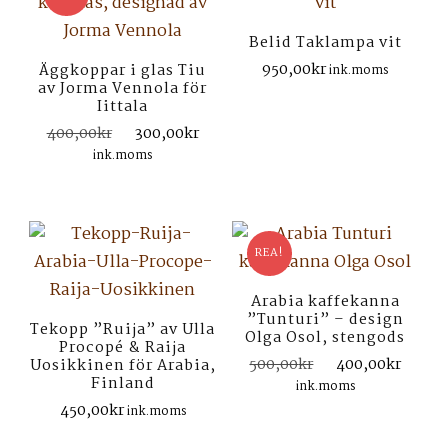
Belid Taklampa vit
950,00
kr
Äggkoppar i glas Tiu
ink.moms
av Jorma Vennola för
Iittala
Det
Det
400,00
kr
300,00
kr
ursprungliga
nuvarande
ink.moms
priset
priset
var:
är:
400,00kr.
300,00kr.
REA!
Arabia kaffekanna
”Tunturi” – design
Tekopp ”Ruija” av Ulla
Olga Osol, stengods
Procopé & Raija
Det
Det
500,00
kr
400,00
kr
Uosikkinen för Arabia,
Finland
ursprungliga
nuva
ink.moms
priset
prise
450,00
kr
ink.moms
var:
är: