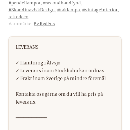
#pendellampor
,
#secondhandfynd
,
#SkandinaviskDesign
,
#taklampa
,
#vintageinterior
,
retrodeco
Varumärke:
By Rydéns